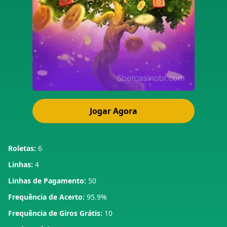
Jogar Agora
Roletas:
6
Linhas:
4
Linhas de Pagamento:
50
Frequência de Acerto:
95.9%
Frequência de Giros Grátis:
10