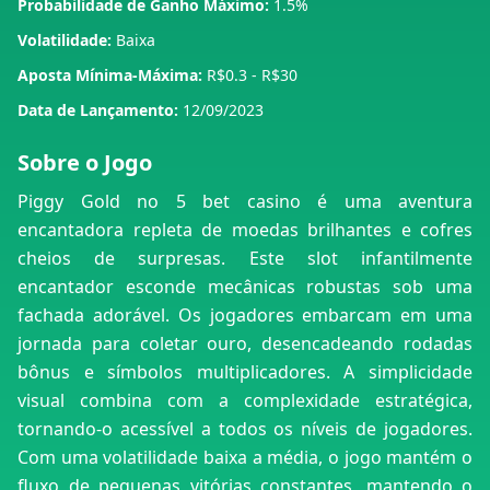
Probabilidade de Ganho Máximo:
1.5%
Volatilidade:
Baixa
Aposta Mínima-Máxima:
R$0.3 - R$30
Data de Lançamento:
12/09/2023
Sobre o Jogo
Piggy Gold no 5 bet casino é uma aventura
encantadora repleta de moedas brilhantes e cofres
cheios de surpresas. Este slot infantilmente
encantador esconde mecânicas robustas sob uma
fachada adorável. Os jogadores embarcam em uma
jornada para coletar ouro, desencadeando rodadas
bônus e símbolos multiplicadores. A simplicidade
visual combina com a complexidade estratégica,
tornando-o acessível a todos os níveis de jogadores.
Com uma volatilidade baixa a média, o jogo mantém o
fluxo de pequenas vitórias constantes, mantendo o