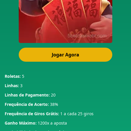
Jogar Agora
Roletas:
5
Linhas:
3
Linhas de Pagamento:
20
Frequência de Acerto:
38%
Frequência de Giros Grátis:
1 a cada 25 giros
Ganho Máximo:
1200x a aposta