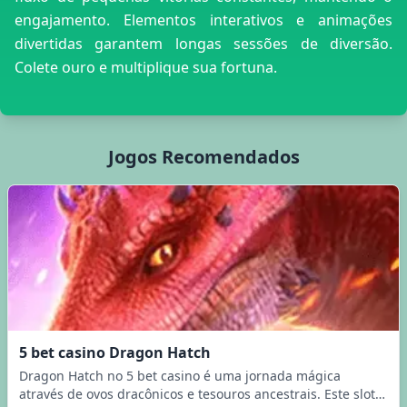
engajamento. Elementos interativos e animações
divertidas garantem longas sessões de diversão.
Colete ouro e multiplique sua fortuna.
Jogos Recomendados
5 bet casino Dragon Hatch
Dragon Hatch no 5 bet casino é uma jornada mágica
através de ovos dracônicos e tesouros ancestrais. Este slot